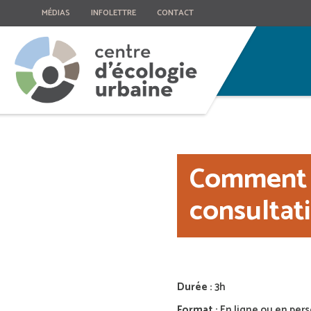
MÉDIAS
INFOLETTRE
CONTACT
Comment i
consultati
Durée :
3h
Format :
En ligne ou en per