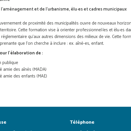
 l’aménagement et de l’urbanisme, élu·es et cadres municipaux
uvernement de proximité des municipalités ouvre de nouveaux horizons
ritoire. Cette formation vise à orienter professionnel·les et élu·es 
e réglementaire qu’aux autres dimensions des milieux de vie. Cette for
prenante que l’on cherche à inclure : ex. aîné-es, enfant.
our l'élaboration de :
on publique
ité amie des aînés (MADA)
ité amie des enfants (MAE)
sse
Téléphone