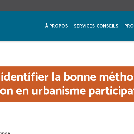
À PROPOS
SERVICES-CONSEILS
PRO
dentifier la bonne méth
on en urbanisme participa
sonne