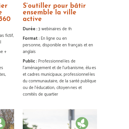
ier
S’outiller pour bâtir
e
ensemble la ville
 360
active
Durée :
3 webinaires de 1h
s fictif,
Format :
En ligne ou en
l
personne, disponible en français et en
ne +
anglais
Public :
Professionnel·les de
es
l’aménagement et de l’urbanisme, élu·es
tes,
et cadres municipaux, professionnel·les
du communautaire, de la santé publique
ou de l’éducation, citoyen·nes et
comités de quartier