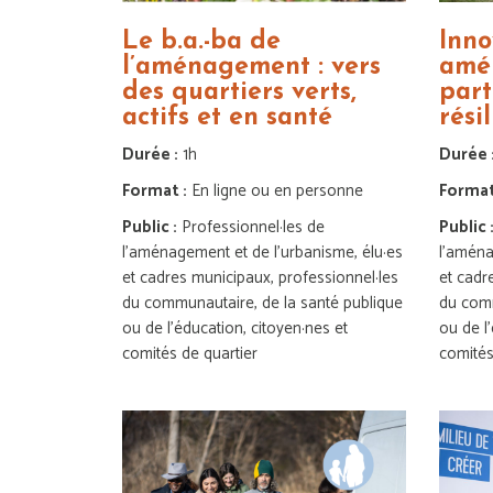
Le b.a.-ba de
Inno
l’aménagement : vers
amé
des quartiers verts,
part
actifs et en santé
rési
Durée :
1h
Durée 
Format :
En ligne ou en personne
Format
Public :
Professionnel·les de
Public 
l’aménagement et de l’urbanisme, élu·es
l’aména
et cadres municipaux, professionnel·les
et cadr
du communautaire, de la santé publique
du comm
ou de l’éducation, citoyen·nes et
ou de l
comités de quartier
comités