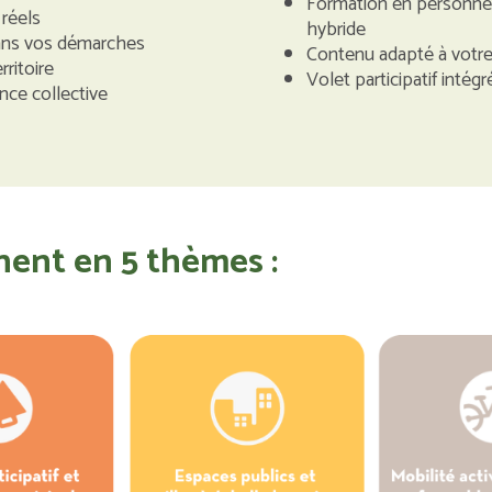
Formation en personne (
réels
hybride
dans vos démarches
Contenu adapté à votre
ritoire
Volet participatif intégr
nce collective
nent en 5 thèmes :