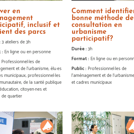
ver en
Comment identifier
nagement
bonne méthode de
icipatif, inclusif et
consultation en
lient des parcs
urbanisme
participatif?
:
3 ateliers de 3h
Durée :
3h
 :
En ligne ou en personne
Format :
En ligne ou en person
:
Professionnel·les de
gement et de l’urbanisme, élu·es
Public :
Professionnel·les de
es municipaux, professionnel·les
l’aménagement et de l’urbanisme
unautaire, de la santé publique
et cadres municipaux
’éducation, citoyen·nes et
 de quartier