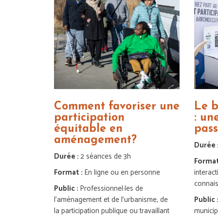
Comment favoriser une
Le b
participation
: un
équitable en
pass
aménagement?
Durée 
Durée :
2 séances de 3h
Format
Format :
En ligne ou en personne
interact
connai
Public :
Professionnel·les de
l’aménagement et de l’urbanisme, de
Public 
la participation publique ou travaillant
munici