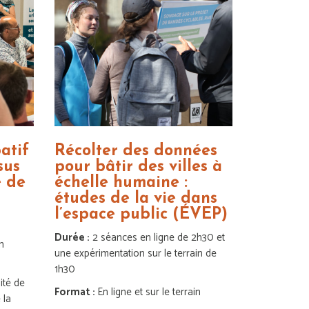
atif
Récolter des données
sus
pour bâtir des villes à
é de
échelle humaine :
études de la vie dans
l’espace public (ÉVEP)
Durée :
2 séances en ligne de 2h30 et
n
une expérimentation sur le terrain de
1h30
ité de
Format :
En ligne et sur le terrain
 la