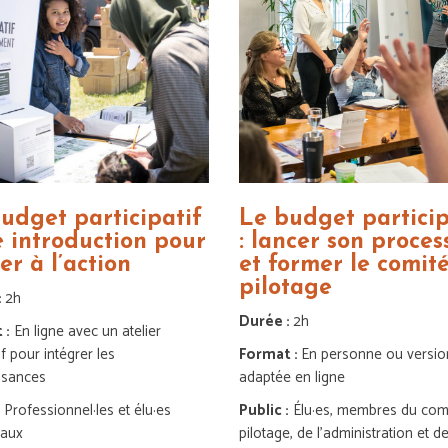
udget participatif
Le budget particip
e introduction pour
: lancer son proces
er à l’action
et former le comit
pilotage
:
2h
Durée :
2h
 :
En ligne avec un atelier
if pour intégrer les
Format :
En personne ou versio
ssances
adaptée en ligne
:
Professionnel·les et élu·es
Public :
Élu·es, membres du com
paux
pilotage, de l’administration et de