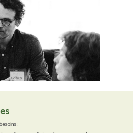
les
besoins :