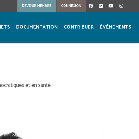
DEVENIR MEMBRE
CONNEXION
FACEBOOK
LINKEDIN
YOUTUBE
INSTA
JETS
DOCUMENTATION
CONTRIBUER
ÉVÉNEMENTS
mocratiques et en santé.