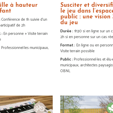
ille à hauteur
Susciter et diversif
fant
le jeu dans l’espac
public : une vision
:
Conférence de 1h suivie d’un
du jeu
participatif de 2h
Durée :
1h30 si en ligne sur un ca
 :
En personne + Visite terrain
2h si en personne sur un cas rée
e
Format :
En ligne ou en person
:
Professionnel·les municipaux,
Visite terrain possible
Public :
Professionnel·les et élu·
municipaux, architectes paysagis
OBNL