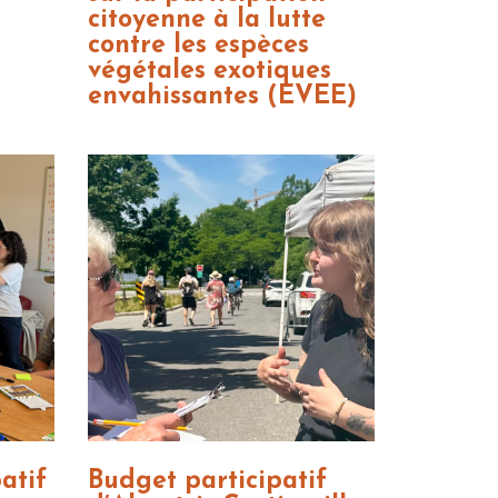
citoyenne à la lutte
contre les espèces
végétales exotiques
envahissantes (EVEE)
atif
Budget participatif