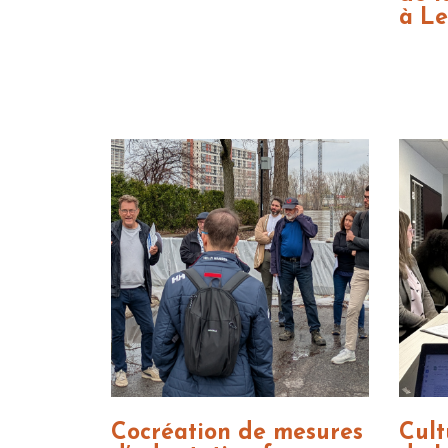
à Le
Cocréation de mesures
Cult