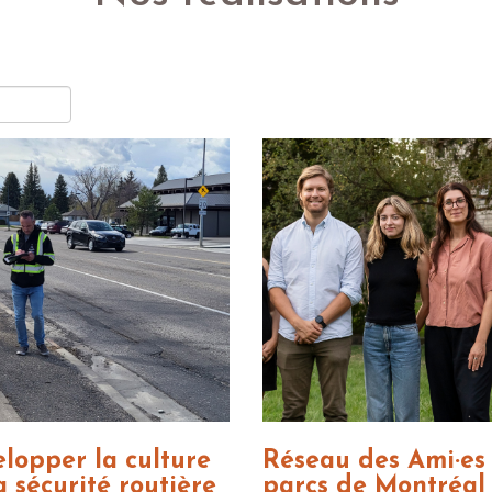
lopper la culture
Réseau des Ami·es
a sécurité routière
parcs de Montréal