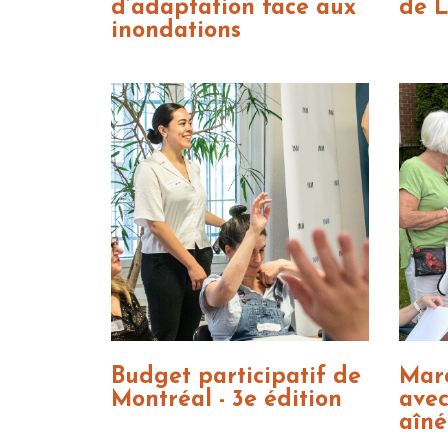
d’adaptation face aux
de L
inondations
Budget participatif de
Marc
Montréal - 3e édition
avec
aîné