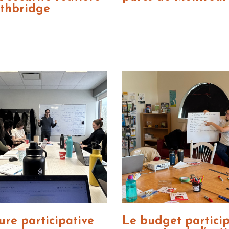
thbridge
ure participative
Le budget particip