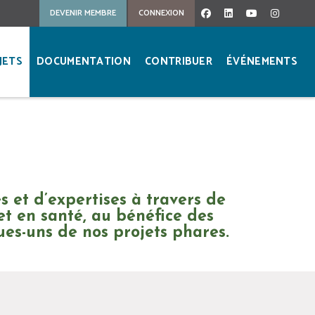
DEVENIR MEMBRE
CONNEXION
FACEBOOK
LINKEDIN
YOUTUBE
INSTA
JETS
DOCUMENTATION
CONTRIBUER
ÉVÉNEMENTS
 et d’expertises à travers de
et en santé, au bénéfice des
ues-uns de nos projets phares.