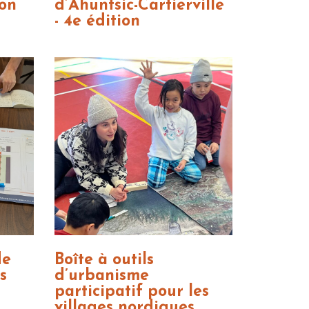
ion
d’Ahuntsic-Cartierville
- 4e édition
de
Boîte à outils
s
d’urbanisme
participatif pour les
villages nordiques