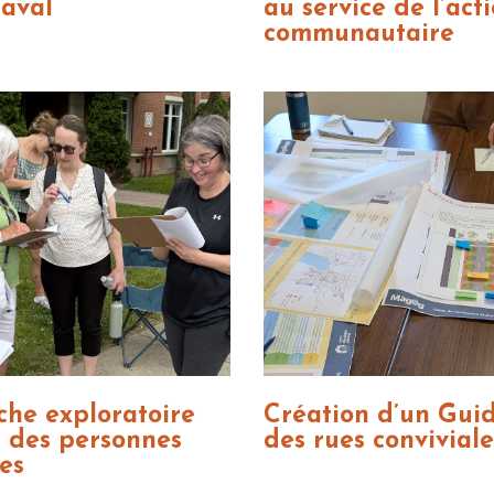
aval
au service de l’act
communautaire
he exploratoire
Création d’un Gui
 des personnes
des rues conviviale
es