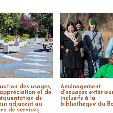
uation des usages,
Aménagement
'appréciation et de
d’espaces extérieu
réquentation du
inclusifs à la
ain adjacent au
bibliothèque du Bo
re de services