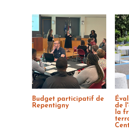
Budget participatif de
Éval
Repentigny
de l
la f
terr
Cent