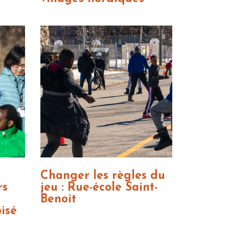
Changer les règles du
rs
jeu : Rue-école Saint-
Benoit
isé