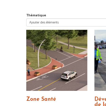
Zone Santé
Déve
de l