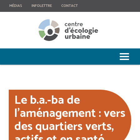
MÉDIAS
INFOLETTRE
CONTACT
Le b.a.-ba de
l’aménagement : vers
des quartiers verts,
actifs et en santé