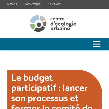
MÉDIAS
INFOLETTRE
CONTACT
Le budget
participatif : lancer
son processus et
former le comité de