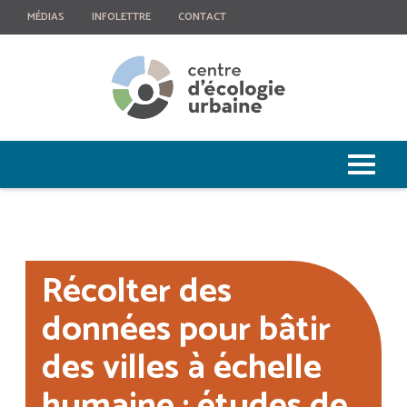
MÉDIAS
INFOLETTRE
CONTACT
Récolter des
données pour bâtir
des villes à échelle
humaine : études de