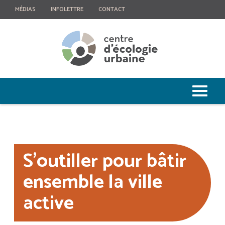
MÉDIAS
INFOLETTRE
CONTACT
S’outiller pour bâtir
ensemble la ville
active