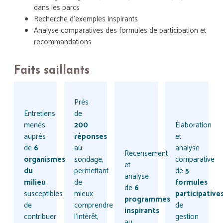
dans les parcs
Recherche d'exemples inspirants
Analyse comparatives des formules de participation et
recommandations
Faits saillants
Près
Entretiens
de
menés
200
Élaboration
auprès
réponses
et
de
6
au
analyse
Recensement
organismes
sondage,
comparative
et
du
permettant
de
5
analyse
milieu
de
formules
de
6
susceptibles
mieux
participative
programmes
de
comprendre
de
inspirants
contribuer
l’intérêt,
gestion
au