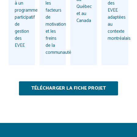
à un
les
des
Québec
programme
facteurs
EVEE
et au
participatif
de
adaptées
Canada
de
motivation
au
gestion
et les
contexte
des
freins
montréalais
EVEE
de la
communauté
TÉLÉCHARGER LA FICHE PROJET